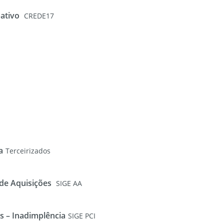
pativo
CREDE17
a
Terceirizados
e Aquisições
SIGE AA
s – Inadimplência
SIGE PCI