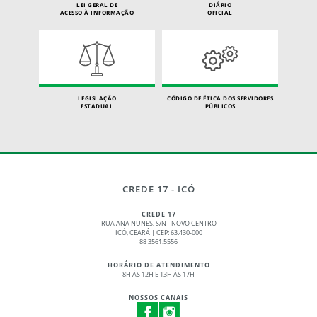
LEI GERAL DE
DIÁRIO
ACESSO À INFORMAÇÃO
OFICIAL
LEGISLAÇÃO
CÓDIGO DE ÉTICA DOS SERVIDORES
ESTADUAL
PÚBLICOS
CREDE 17 - ICÓ
CREDE 17
RUA ANA NUNES, S/N - NOVO CENTRO
ICÓ, CEARÁ | CEP: 63.430-000
88 3561.5556
HORÁRIO DE ATENDIMENTO
8H ÀS 12H E 13H ÀS 17H
NOSSOS CANAIS