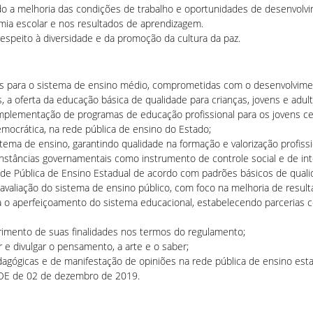
ndo a melhoria das condições de trabalho e oportunidades de desenvolvi
mia escolar e nos resultados de aprendizagem.
respeito à diversidade e da promoção da cultura da paz.
nais para o sistema de ensino médio, comprometidas com o desenvolvimen
, a oferta da educação básica de qualidade para crianças, jovens e adult
 e implementação de programas de educação profissional para os jovens c
emocrática, na rede pública de ensino do Estado;
ma de ensino, garantindo qualidade na formação e valorização profissi
 instâncias governamentais como instrumento de controle social e de int
de Pública de Ensino Estadual de acordo com padrões básicos de quali
aliação do sistema de ensino público, com foco na melhoria de result
a o aperfeiçoamento do sistema educacional, estabelecendo parcerias co
imento de suas finalidades nos termos do regulamento;
r e divulgar o pensamento, a arte e o saber;
edagógicas e de manifestação de opiniões na rede pública de ensino esta
DOE de 02 de dezembro de 2019.