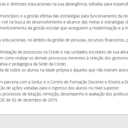
cas e diretrizes educacionais na sua abrangência, voltadas para expans
 municípios e a gestão efetiva das estratégias para funcionamento da re
e civil na busca do desenvolvimento e alcance das metas e estratégias 
nitoramento da gestão escolar que assegurem a modernização e a mel
cos educacionais, no âmbito da gestão de pessoas, recursos financeiros, 
timização de processos na Crede e nas unidades escolares de sua abra
em como realizar os demais processos inerentes à seleção dos gestores
trativa e pedagógica da Sede da Crede;
ula de todos os alunos na idade própria e àqueles que não tiveram acess
em parceria com a Seduc e o Centro de Formação Docente e Ensino a Di
ação de ações voltadas para o ingresso dos alunos no nível superior;
s processos de lotação, remoção, desempenho e avaliação dos professor
DOE de 02 de dezembro de 2019.