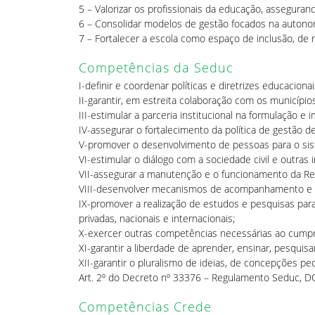
5 – Valorizar os profissionais da educação, assegura
6 – Consolidar modelos de gestão focados na autono
7 – Fortalecer a escola como espaço de inclusão, de 
Competências da Seduc
I-definir e coordenar políticas e diretrizes educacio
II-garantir, em estreita colaboração com os municípios
III-estimular a parceria institucional na formulação
IV-assegurar o fortalecimento da política de gestão d
V-promover o desenvolvimento de pessoas para o siste
VI-estimular o diálogo com a sociedade civil e outras
VII-assegurar a manutenção e o funcionamento da Re
VIII-desenvolver mecanismos de acompanhamento e av
IX-promover a realização de estudos e pesquisas par
privadas, nacionais e internacionais;
X-exercer outras competências necessárias ao cumpr
XI-garantir a liberdade de aprender, ensinar, pesquisa
XII-garantir o pluralismo de ideias, de concepções p
Art. 2º do Decreto nº 33376 – Regulamento Seduc, 
Competências Crede