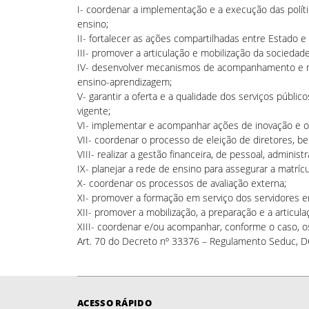
I- coordenar a implementação e a execução das políti
ensino;
II- fortalecer as ações compartilhadas entre Estado e
III- promover a articulação e mobilização da sociedad
IV- desenvolver mecanismos de acompanhamento e mo
ensino-aprendizagem;
V- garantir a oferta e a qualidade dos serviços públi
vigente;
VI- implementar e acompanhar ações de inovação e o
VII- coordenar o processo de eleição de diretores, b
VIII- realizar a gestão financeira, de pessoal, adminis
IX- planejar a rede de ensino para assegurar a matríc
X- coordenar os processos de avaliação externa;
XI- promover a formação em serviço dos servidores 
XII- promover a mobilização, a preparação e a articul
XIII- coordenar e/ou acompanhar, conforme o caso, o
Art. 70 do Decreto nº 33376 – Regulamento Seduc, 
ACESSO RÁPIDO