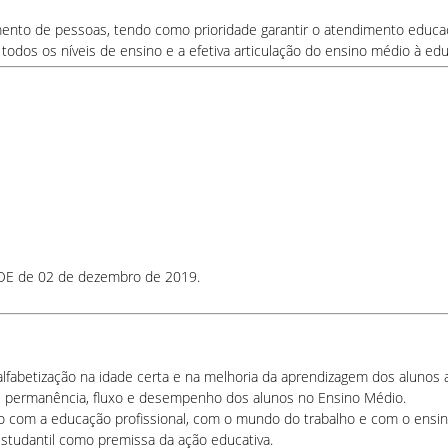
mento de pessoas, tendo como prioridade garantir o atendimento educac
odos os níveis de ensino e a efetiva articulação do ensino médio à edu
DOE de 02 de dezembro de 2019.
alfabetização na idade certa e na melhoria da aprendizagem dos alunos a
de permanência, fluxo e desempenho dos alunos no Ensino Médio.
do-o com a educação profissional, com o mundo do trabalho e com o ensin
tudantil como premissa da ação educativa.