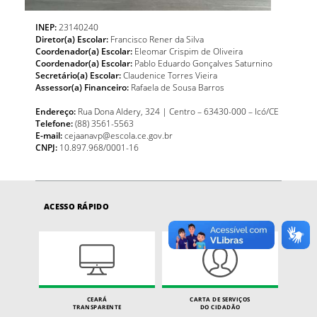
INEP:
23140240
Diretor(a) Escolar:
Francisco Rener da Silva
Coordenador(a) Escolar:
Eleomar Crispim de Oliveira
Coordenador(a) Escolar:
Pablo Eduardo Gonçalves Saturnino
Secretário(a) Escolar:
Claudenice Torres Vieira
Assessor(a) Financeiro:
Rafaela de Sousa Barros
Endereço:
Rua Dona Aldery, 324 | Centro – 63430-000 – Icó/CE
Telefone:
(88) 3561-5563
E-mail:
cejaanavp@escola.ce.gov.br
CNPJ:
10.897.968/0001-16
ACESSO RÁPIDO
CEARÁ
CARTA DE SERVIÇOS
TRANSPARENTE
DO CIDADÃO