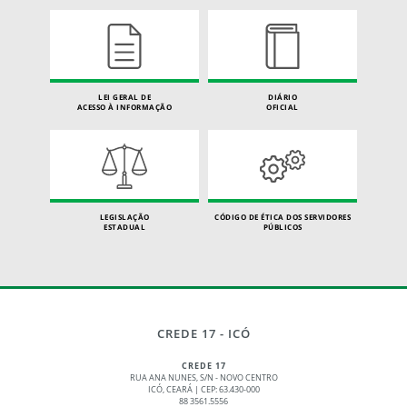
LEI GERAL DE
DIÁRIO
ACESSO À INFORMAÇÃO
OFICIAL
LEGISLAÇÃO
CÓDIGO DE ÉTICA DOS SERVIDORES
ESTADUAL
PÚBLICOS
CREDE 17 - ICÓ
CREDE 17
RUA ANA NUNES, S/N - NOVO CENTRO
ICÓ, CEARÁ | CEP: 63.430-000
88 3561.5556