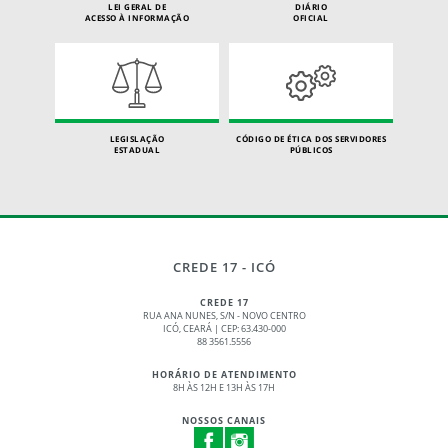
LEI GERAL DE
DIÁRIO
ACESSO À INFORMAÇÃO
OFICIAL
LEGISLAÇÃO
CÓDIGO DE ÉTICA DOS SERVIDORES
ESTADUAL
PÚBLICOS
CREDE 17 - ICÓ
CREDE 17
RUA ANA NUNES, S/N - NOVO CENTRO
ICÓ, CEARÁ | CEP: 63.430-000
88 3561.5556
HORÁRIO DE ATENDIMENTO
8H ÀS 12H E 13H ÀS 17H
NOSSOS CANAIS