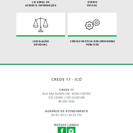
LEI GERAL DE
DIÁRIO
ACESSO À INFORMAÇÃO
OFICIAL
LEGISLAÇÃO
CÓDIGO DE ÉTICA DOS SERVIDORES
ESTADUAL
PÚBLICOS
CREDE 17 - ICÓ
CREDE 17
RUA ANA NUNES, S/N - NOVO CENTRO
ICÓ, CEARÁ | CEP: 63.430-000
88 3561.5556
HORÁRIO DE ATENDIMENTO
8H ÀS 12H E 13H ÀS 17H
NOSSOS CANAIS